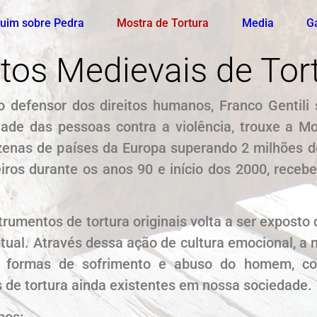
uim sobre Pedra
Mostra de Tortura
Media
Ga
tos Medievais de Tor
 defensor dos direitos humanos, Franco Gentili
idade das pessoas contra a violência, trouxe a M
zenas de países da Europa superando 2 milhões de
leiros durante os anos 90 e início dos 2000, rece
trumentos de tortura originais volta a ser expost
tual. Através dessa ação de cultura emocional, a 
 as formas de sofrimento e abuso do homem, c
os de tortura ainda existentes em nossa sociedade.
mos: