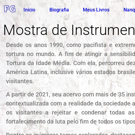
Início
Biografia
Meus Livros
Nanq
Mostra de Instrumen
Desde os anos 1990, como pacifista e extremo
tortura no mundo. A fim de atingir a sensibil
Tortura da Idade Média. Com ela, percorreu de
América Latina, inclusive vários estados brasi
visitantes.
A partir de 2021, seu acervo com mais de 35 ins
contextualizada com a realidade da sociedade a
os visitantes a rejeitar e condenar todas
fortalecimento da luta pelo fim de todos os tip
Dentre os inúmeros temas explorados, destaca